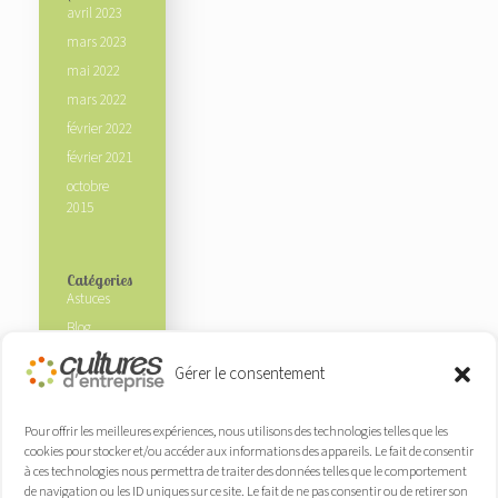
avril 2023
mars 2023
mai 2022
mars 2022
février 2022
février 2021
octobre
2015
Catégories
Astuces
Blog
Ecosysteme
Gérer le consentement
Experts
Non classé
Pour offrir les meilleures expériences, nous utilisons des technologies telles que les
Nos clients
cookies pour stocker et/ou accéder aux informations des appareils. Le fait de consentir
Nos
à ces technologies nous permettra de traiter des données telles que le comportement
de navigation ou les ID uniques sur ce site. Le fait de ne pas consentir ou de retirer son
partenaires