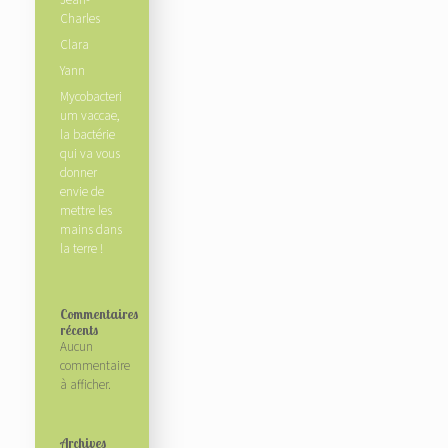
Charles
Clara
Yann
Mycobacteri
um vaccae,
la bactérie
qui va vous
donner
envie de
mettre les
mains dans
la terre !
Commentaires
récents
Aucun
commentaire
à afficher.
Archives