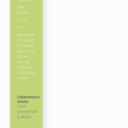
Jean-
Charles
Clara
Yann
Mycobacteri
um vaccae,
la bactérie
qui va vous
donner
envie de
mettre les
mains dans
la terre !
Commentaires
récents
Aucun
commentaire
à afficher.