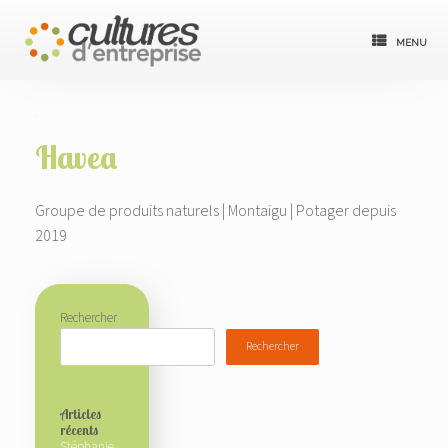
Skip
to
menu
content
Havea
Groupe de produits naturels | Montaigu | Potager depuis
2019
Rechercher
Rechercher
Articles
récents
Stéphanie