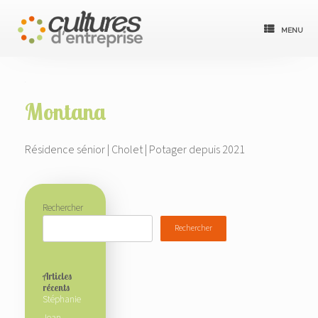
Skip
to
menu
content
Montana
Résidence sénior | Cholet | Potager depuis 2021
Rechercher
Rechercher
Articles
récents
Stéphanie