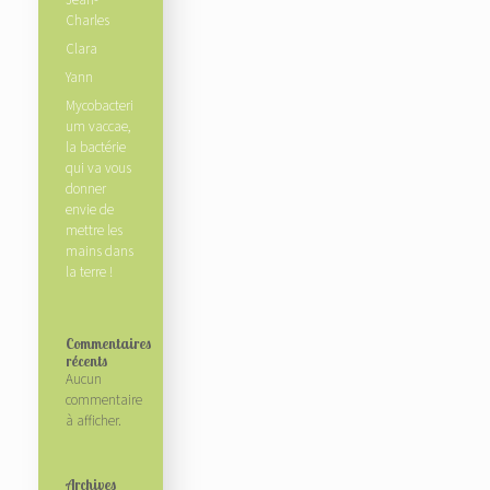
Jean-
Charles
Clara
Yann
Mycobacteri
um vaccae,
la bactérie
qui va vous
donner
envie de
mettre les
mains dans
la terre !
Commentaires
récents
Aucun
commentaire
à afficher.
Archives