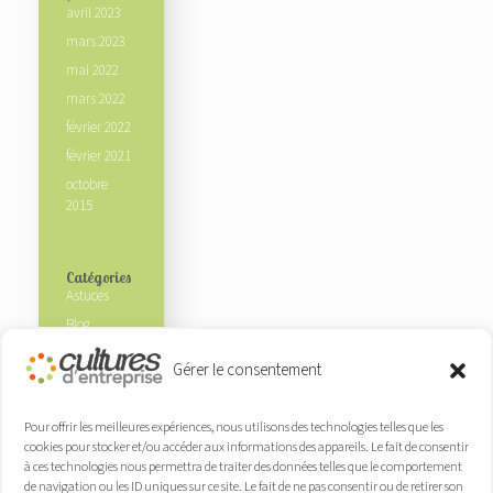
avril 2023
mars 2023
mai 2022
mars 2022
février 2022
février 2021
octobre
2015
Catégories
Astuces
Blog
Ecosysteme
Gérer le consentement
Experts
Non classé
Pour offrir les meilleures expériences, nous utilisons des technologies telles que les
Nos clients
cookies pour stocker et/ou accéder aux informations des appareils. Le fait de consentir
à ces technologies nous permettra de traiter des données telles que le comportement
Nos
de navigation ou les ID uniques sur ce site. Le fait de ne pas consentir ou de retirer son
partenaires